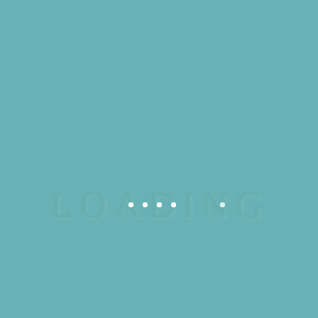
PORTE CLE 80EME
ANNIVERSAIRE DE LA
101EME
6,50
€
4 en stock
quantité
AJOUTER AU PANIER
de
PORTE
Catégorie :
Porte clés
CLE
80EME
ANNIVERSAIRE
DE
DESCRIPTION