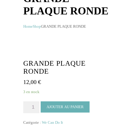
PLAQUE RONDE
Home
Shop
GRANDE PLAQUE RONDE
GRANDE PLAQUE
RONDE
12,00
€
3 en stock
quantité
AJOUTER AU PANIER
de
GRANDE
Catégorie :
We Can Do It
PLAQUE