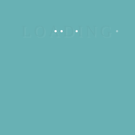
10,00
€
8 en stock
quantité
de
Catégorie :
D-
AJOUTER AU PANIER
Souvenirs
DAY
touristiques
C-
Description
47
B-
Informations complémentaires
26
Description
Plaque métal D-Day C-47 Dakota B-26 Marauder
Informations
complémentaires