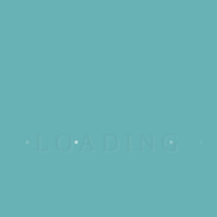
101EME
8,50
€
20 en stock
quantité
AJOUTER AU PANIER
de
101EME
Catégorie :
Savon
DESCRIPTION
INFORMATIONS
COMPLÉMENTAIRES
DESCRIPTION