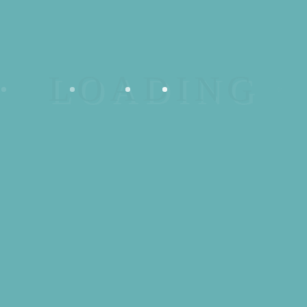
DAY COLLINS
6,50
€
36 en stock
quantité
de
UGS :
007
PORTE
AJOUTER AU PANIER
Catégories :
CLES
Porte clés
,
D
Souvenirs D Day Collins
DAY
Description
COLLINS
Informations complémentaires
Description
porte cles métallique « D DAY Collins »